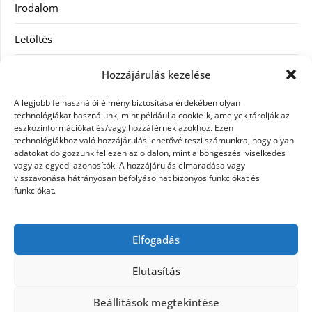
Irodalom
Letöltés
Receptek
Hozzájárulás kezelése
SEO
A legjobb felhasználói élmény biztosítása érdekében olyan
technológiákat használunk, mint például a cookie-k, amelyek tárolják az
eszközinformációkat és/vagy hozzáférnek azokhoz. Ezen
Szolgáltatás
technológiákhoz való hozzájárulás lehetővé teszi számunkra, hogy olyan
adatokat dolgozzunk fel ezen az oldalon, mint a böngészési viselkedés
Szórakozás
vagy az egyedi azonosítók. A hozzájárulás elmaradása vagy
visszavonása hátrányosan befolyásolhat bizonyos funkciókat és
funkciókat.
Táskák
Vásárlás-Eladás
Elfogadás
Webáruház
Elutasítás
Beállítások megtekintése