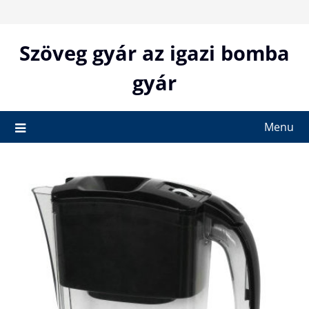
Skip
to
content
Szöveg gyár az igazi bomba
gyár
Menu