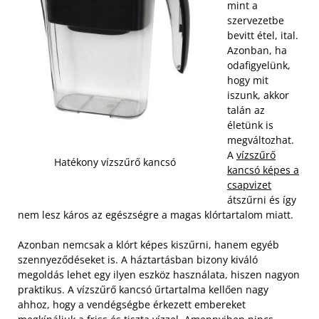
mint a
szervezetbe
bevitt étel, ital.
Azonban, ha
odafigyelünk,
hogy mit
iszunk, akkor
talán az
életünk is
megváltozhat.
A
vízszűrő
Hatékony vízszűrő kancsó
kancsó képes a
csapvizet
átszűrni és így
nem lesz káros az egészségre a magas klórtartalom miatt.
Azonban nemcsak a klórt képes kiszűrni, hanem egyéb
szennyeződéseket is. A háztartásban bizony kiváló
megoldás lehet egy ilyen eszköz használata, hiszen nagyon
praktikus. A vízszűrő kancsó űrtartalma kellően nagy
ahhoz, hogy a vendégségbe érkezett embereket