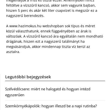
megkínáljuk a friss és tiszta vízzel. Amennyiben nincs
feltöltve a vízszűrő kancsó, akkor sem vagyunk bajban,
hiszen 5 perc és akár két liter csapvizet is megszűr ez a
nagyszerű berendezés.
A www.hazimokus.hu webshopban sok típus és méret
közül választhatunk, ennek függvényében az árak is
változóak. A vízszűrő kancsó ára egyáltalán nem mondható
drágának, hiszen ezt a nagyszerű találmányt ha
megvásároljuk, akkor mindennap tiszta víz kerül az
asztalra.
Legutóbbi bejegyzések
Szélvédőcsere: miért ne halogatd és hogyan intézd
egyszerűen
Szemkörnyékápolók: hogyan illeszd be a napi rutinba?