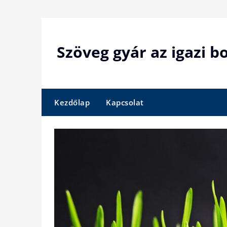
Skip
to
content
Szöveg gyár az igazi 
Kezdőlap
Kapcsolat