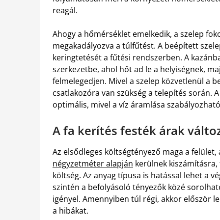
reagál.
Ahogy a hőmérséklet emelkedik, a szelep foko
megakadályozva a túlfűtést. A beépített szel
keringtetését a fűtési rendszerben. A kazánb
szerkezetbe, ahol hőt ad le a helyiségnek, ma
felmelegedjen. Mivel a szelep közvetlenül a 
csatlakozóra van szükség a telepítés során. 
optimális, mivel a víz áramlása szabályozható
A fa kerítés festék árak vált
Az elsődleges költségtényező maga a felület, a
négyzetméter alapján
kerülnek kiszámításra,
költség. Az anyag típusa is hatással lehet a vé
szintén a befolyásoló tényezők közé sorolhat
igényel. Amennyiben túl régi, akkor először le k
a hibákat.