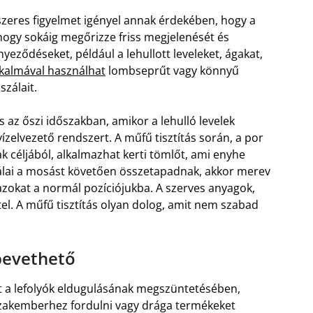
szeres figyelmet igényel annak érdekében, hogy a
ogy sokáig megőrizze friss megjelenését és
nnyeződéseket, például a lehullott leveleket, ágakat,
lkalmával használhat
lombseprűt vagy könnyű
szálait.
s az őszi időszakban, amikor a lehulló levelek
zelvezető rendszert. A műfű tisztítás során, a por
 céljából, alkalmazhat kerti tömlőt, ami enyhe
szálai a mosást követően összetapadnak, akkor merev
a azokat a normál pozíciójukba. A szerves anyagok,
etel. A műfű tisztítás olyan dolog, amit nem szabad
bevethető
het a lefolyók eldugulásának megszüntetésében,
zakemberhez fordulni vagy drága termékeket