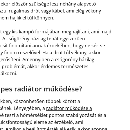
sekor
először szüksége lesz néhány alapvető
zú, rugalmas drót vagy kábel, ami elég vékony
nem hajlik el túl könnyen.
égét egy kis kampó formájában meghajlítani, ami majd
. A csőgörény házilag tehát egyszerűen
csit finomítani annak érdekében, hogy ne sértse
y finom reszelővel. Ha a drót túl vékony, akkor
erősíteni. Amennyiben a csőgörény házilag
i a problémát, akkor érdemes természetes
álkozni.
lepes radiátor működése?
kben, köszönhetően többek között a
sének. Lényegében, a
radiátor működése a
vé teszi a hőmérséklet pontos szabályozását és a
kulcsfontosságú eleme az érzékelő, ami
 Amikor a beállított érték alá esik, akkor azonnal