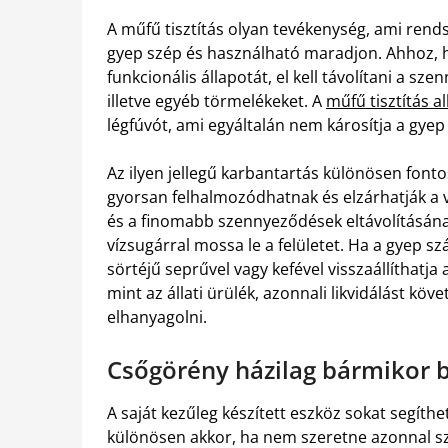
A műfű tisztítás olyan tevékenység, ami rend
gyep szép és használható maradjon. Ahhoz, h
funkcionális állapotát, el kell távolítani a sze
illetve egyéb törmelékeket. A
műfű tisztítás a
légfúvót, ami egyáltalán nem károsítja a gyep 
Az ilyen jellegű karbantartás különösen fonto
gyorsan felhalmozódhatnak és elzárhatják a ví
és a finomabb szennyeződések eltávolításának
vízsugárral mossa le a felületet. Ha a gyep 
sörtéjű seprűvel vagy kefével visszaállíthatj
mint az állati ürülék, azonnali likvidálást köv
elhanyagolni.
Csőgörény házilag bármikor 
A saját kezűleg készített eszköz sokat segít
különösen akkor, ha nem szeretne azonnal s