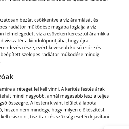
zatosan bezár, csökkentve a víz áramlását és
epes radiátor működése magába foglalja a víz
an felmelegedett víz a csöveken keresztül áramlik a
jd visszatér a kiindulópontjába, hogy újra
berendezés része, ezért kevesebb külső csőre és
A beépített szelepes radiátor működése mindig
.
ozóak
mire a réteget fel kell vinni. A
kerítés festés árak
 tehát minél nagyobb, annál magasabb lesz a teljes
gső összegre. A festeni kívánt felület állapota
ó, hiszen nem mindegy, hogy milyen előkészítést
ell csiszolni, tisztítani és szükség esetén kijavítani