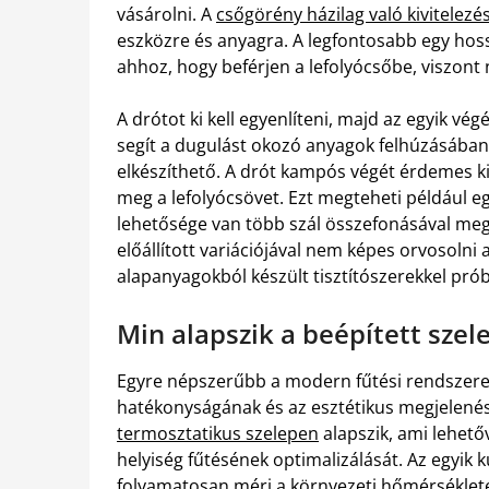
vásárolni. A
csőgörény házilag való kivitelezé
eszközre és anyagra. A legfontosabb egy hoss
ahhoz, hogy beférjen a lefolyócsőbe, viszont 
A drótot ki kell egyenlíteni, majd az egyik v
segít a dugulást okozó anyagok felhúzásában
elkészíthető. A drót kampós végét érdemes ki
meg a lefolyócsövet. Ezt megteheti például eg
lehetősége van több szál összefonásával meg
előállított variációjával nem képes orvosoln
alapanyagokból készült tisztítószerekkel prób
Min alapszik a beépített sze
Egyre népszerűbb a modern fűtési rendszere
hatékonyságának és az esztétikus megjelené
termosztatikus szelepen
alapszik, ami lehető
helyiség fűtésének optimalizálását. Az egyik 
folyamatosan méri a környezeti hőmérsékletet.