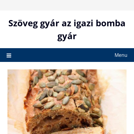
Skip
to
content
Szöveg gyár az igazi bomba
gyár
Menu