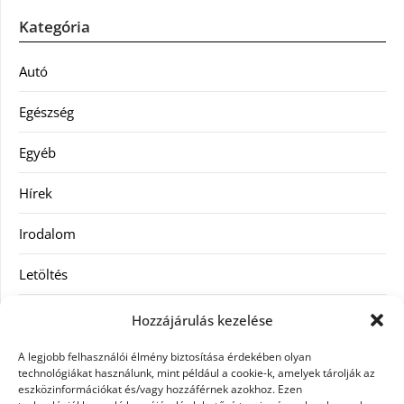
Kategória
Autó
Egészség
Egyéb
Hírek
Irodalom
Letöltés
Receptek
Hozzájárulás kezelése
SEO
A legjobb felhasználói élmény biztosítása érdekében olyan
technológiákat használunk, mint például a cookie-k, amelyek tárolják az
eszközinformációkat és/vagy hozzáférnek azokhoz. Ezen
Szolgáltatás