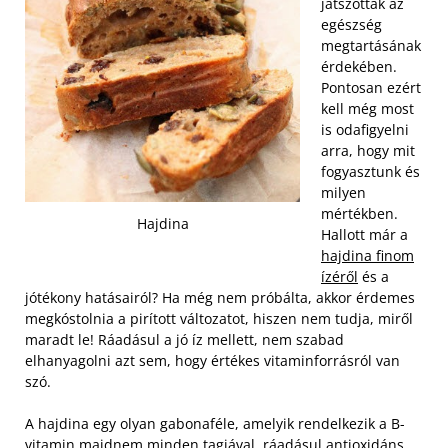
játszottak az
egészség
megtartásának
érdekében.
Pontosan ezért
kell még most
is odafigyelni
arra, hogy mit
fogyasztunk és
milyen
mértékben.
Hajdina
Hallott már a
hajdina finom
ízéről
és a
jótékony hatásairól? Ha még nem próbálta, akkor érdemes
megkóstolnia a pirított változatot, hiszen nem tudja, miről
maradt le! Ráadásul a jó íz mellett, nem szabad
elhanyagolni azt sem, hogy értékes vitaminforrásról van
szó.
A hajdina egy olyan gabonaféle, amelyik rendelkezik a B-
vitamin majdnem minden tagjával, ráadásul antioxidáns