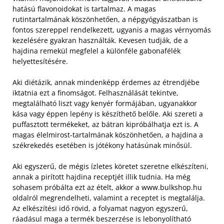
hatású flavonoidokat is tartalmaz. A magas
rutintartalmának köszönhetően, a népgyógyászatban is
fontos szereppel rendelkezett, ugyanis a magas vérnyomás
kezelésére gyakran használták. Kevesen tudják, de a
hajdina remekül megfelel a különféle gabonafélék
helyettesítésére.
Aki diétázik, annak mindenképp érdemes az étrendjébe
iktatnia ezt a finomságot. Felhasználását tekintve,
megtalálható liszt vagy kenyér formájában, ugyanakkor
kása vagy éppen lepény is készíthető belőle. Aki szereti a
puffasztott termékeket, az bátran kipróbálhatja ezt is. A
magas élelmirost-tartalmának köszönhetően, a hajdina a
székrekedés esetében is jótékony hatásúnak minősül.
Aki egyszerű, de mégis ízletes köretet szeretne elkészíteni,
annak a pirított hajdina receptjét illik tudnia. Ha még
sohasem próbálta ezt az ételt, akkor a www.bulkshop.hu
oldalról megrendelheti, valamint a receptet is megtalálja.
Az elkészítési idő rövid, a folyamat nagyon egyszerű,
ráadásul maga a termék beszerzése is lebonyolítható