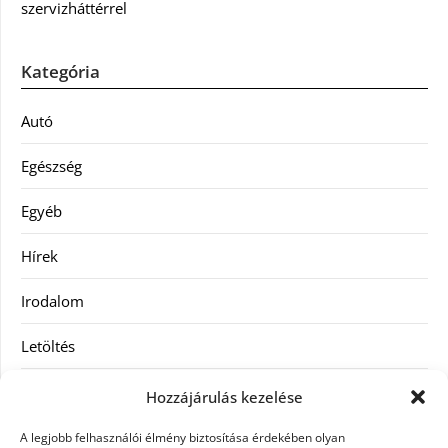
szervizháttérrel
Kategória
Autó
Egészség
Egyéb
Hírek
Irodalom
Letöltés
Receptek
Hozzájárulás kezelése
SEO
A legjobb felhasználói élmény biztosítása érdekében olyan