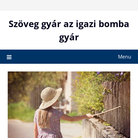
Skip
to
content
Szöveg gyár az igazi bomba
gyár
Menu