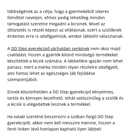
többségének az a célja, hogy a gyermekéből sikeres
felnőttet neveljen, ehhez pedig lehetőleg minden
támogatást szeretne megadni a kicsinek. Mivel az
öltöztetés is részét képezi az ellátásnak, ezért a szülőknek
érdemes erre is odafigyelniük, amikor lábbelit választanak.
A
DD Step gyerekcipő várhatóan senkinek
nem okoz majd
csalódást, hiszen a gyártók kitűnő minőségű termékeket
készítettek a kicsik számára. A lábbelikre igazán nem lehet
panasz, mert a márka minden olyan részletre odafigyelt,
ami fontos lehet az egészséges láb fejlődése
szempontjából.
Ennek köszönhetően a DD Step gyerekcipő kényelmes,
tartós és könnyen kezelhető, tehát valószínűleg a szülők és
a kicsik is elégedettek lesznek a termékkel.
Ha valaki szeretné beszerezni a szóban forgó DD Step
gyerekcipőt, akkor nem kell messzire mennie, hiszen a
fenti linken lévő honlapon kapható ilyen lábbeli