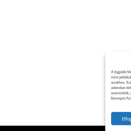
A legjobb f
mint példáu
azokhoz. Ez
adatokat dol
azonosítók.
bizonyos fun
Elfo