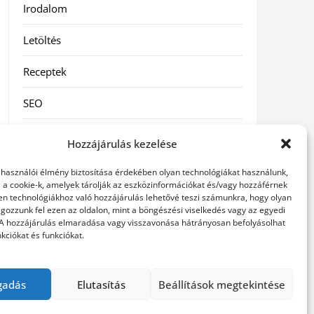
Irodalom
Letöltés
Receptek
SEO
Szolgáltatás
Hozzájárulás kezelése
Szórakozás
elhasználói élmény biztosítása érdekében olyan technológiákat használunk,
l a cookie-k, amelyek tárolják az eszközinformációkat és/vagy hozzáférnek
Táskák
en technológiákhoz való hozzájárulás lehetővé teszi számunkra, hogy olyan
gozzunk fel ezen az oldalon, mint a böngészési viselkedés vagy az egyedi
 A hozzájárulás elmaradása vagy visszavonása hátrányosan befolyásolhat
Vásárlás-Eladás
kciókat és funkciókat.
Webáruház
gadás
Elutasítás
Beállítások megtekintése